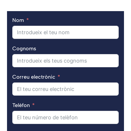
Nom
Cognoms
Correu electrònic
Telèfon