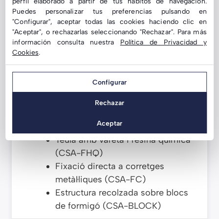
perfil elaborado a partir de tus hábitos de navegación.
Puedes personalizar tus preferencias pulsando en
"Configurar", aceptar todas las cookies haciendo clic en
MATERIAL
"Aceptar", o rechazarlas seleccionando "Rechazar". Para más
información consulta nuestra
Política de Privacidad y
Alumini estructural d’alta resistència i
Cookies
.
cargoleria d’acer inoxidable.
Configurar
TIPUS DE FIXACIÓ
Rechazar
Sistemes d’ancoratge específics segons la
coberta:
Aceptar
Teula amb vareta i resina química
(CSA-FHQ)
Fixació directa a corretges
metàl·liques (CSA-FC)
Estructura recolzada sobre blocs
de formigó (CSA-BLOCK)