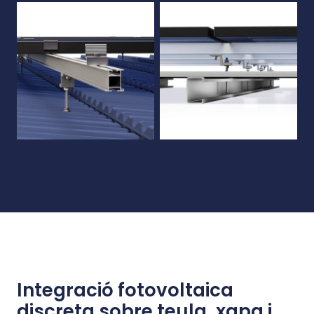
Integració fotovoltaica
discreta sobre teula, xapa i